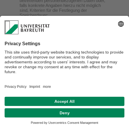
betreffenden personenbezogenen Daten oder,
falls konkrete Angaben hierzu nicht möglich
sind, Kriterien für die Festlegung der
Speicherdauer;
(5) das Bestehen eines Rechts auf Berichtigung
oder Löschung der Sie betreffenden
personenbezogenen Daten, eines Rechts auf
Einschränkung der Verarbeitung durch den
Verantwortlichen oder eines
Widerspruchsrechts gegen diese Verarbeitung;
(6) das Bestehen eines Beschwerderechts bei
einer Aufsichtsbehörde;
(7) alle verfügbaren Informationen über die
Herkunft der Daten, wenn die
personenbezogenen Daten nicht bei der
betroffenen Person erhoben werden;
(8) das Bestehen einer automatisierten
Entscheidungsfindung einschließlich Profiling
gemäß Art. 22 Abs. 1 und 4 DSGVO und –
zumindest in diesen Fällen – aussagekräftige
Informationen über die involvierte Logik sowie
die Tragweite und die angestrebten