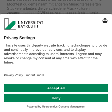
Möchtest du gemeinsam mit anderen Musikinteressierten
Stücke erarbeiten, die verschiedene Musikkulturen
zusammenbringen? Willst du verschiedene Instrumente
ausprobieren? Dann komm zum Open Space
Interkulturelles Musizieren! Zeit: Jeden Montag 19.45 -
21.15 Uhr, Ort: Geschwister-Scholl-Platz 3, Ü155 (neben
der Aula/Hörsaal 1)
...mehr
Datenschutz / Disclaimer
Impressum
Hausordnung
Sitemap
Kontakt
Barrierefreiheitserklärung