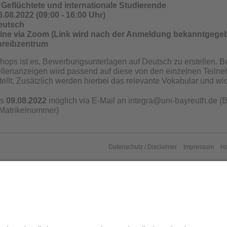
 Geflüchtete und internationale Studierende
6.08.2022 (09:00 - 16:00 Uhr)
eutsch
line via Zoom (Link wird nach der Anmeldung bekanntgege
hreibzentrum
hops ist es, Bewerbungsunterlagen auf Deutsch zu erstellen. 
llenanzeigen wird passend auf diese von den einzelnen Teiln
tellt. Zusätzlich werden hierbei das relevante Vokabular und wic
is
09.08.2022
möglich via E-Mail an integra@uni-bayreuth.de (B
Matrikelnummer)
Datenschutz / Disclaimer
Impressum
H