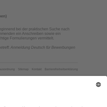
ben)
Beginnend bei der praktischen Suche nach
ehmenden ein Anschreiben sowie ein
htige Formulierungen vermittelt.
etreff:
Anmeldung Deutsch für Bewerbungen
ausordnung
Sitemap
Kontakt
Barrierefreiheitserklärung