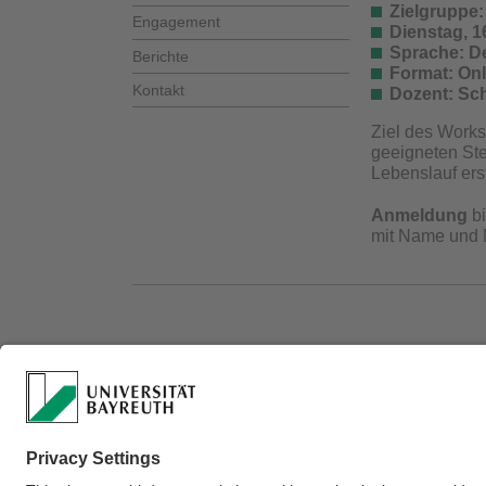
Zielgruppe:
Engagement
Dienstag, 1
Sprache: D
Berichte
Format: On
Kontakt
Dozent: Sc
Ziel des Works
geeigneten Ste
Lebenslauf ers
Anmeldung
b
mit Name und 